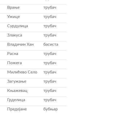
Врање
трубач
Ужице
трубач
Сурдулица
трубач
Злакуса
трубач
Владичин Хан
басиста
Расна
трубач
Пожега
трубач
Милићево Село
трубач
Загужање
трубач
Књажевац
трубач
Грделица
трубач
Предејане
бубњар