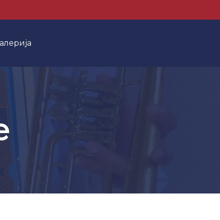
алерија
е