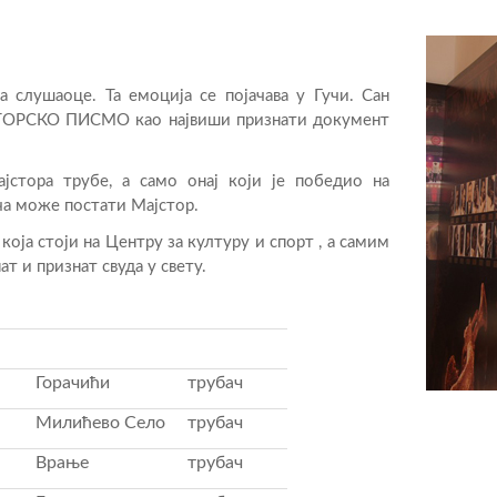
 слушаоце. Та емоција се појачава у Гучи. Сан
ЈСТОРСКО ПИСМО као највиши признати документ
стора трубе, а само онај који је победио на
ча може постати Мајстор.
оја стоји на Центру за културу и спорт , а самим
ат и признат свуда у свету.
Горачићи
трубач
Милићево Село
трубач
Врање
трубач