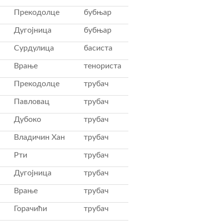
Прекодолце
бубњар
Дугојница
бубњар
Сурдулица
басиста
Врање
тенориста
Прекодолце
трубач
Павловац
трубач
Дубоко
трубач
Владичин Хан
трубач
Рти
трубач
Дугојница
трубач
Врање
трубач
Горачићи
трубач