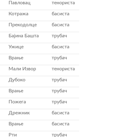
Павловац
тенориста
Котража
басиста
Прекодолце
басиста
Бајина Башта
трубач
Ужице
басиста
Врање
трубач
Мали Извор
тенориста
Дубоко
трубач
Врање
трубач
Пожега
трубач
Дрежник
басиста
Врање
басиста
Рти
трубач