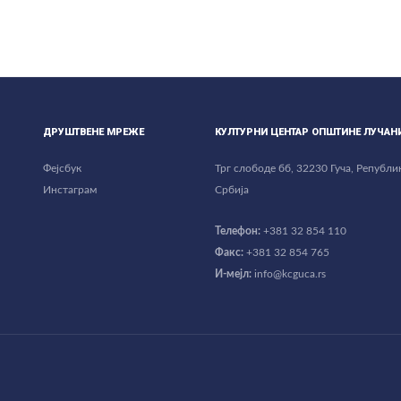
ДРУШТВЕНЕ МРЕЖЕ
КУЛТУРНИ ЦЕНТАР ОПШТИНЕ ЛУЧАН
Фејсбук
Трг слободе бб, 32230 Гуча, Републи
Инстаграм
Србија
Телефон:
+381 32 854 110
Факс:
+381 32 854 765
И-мејл:
info@kcguca.rs