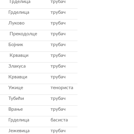
Грделица
трубач
Грделица
трубач
Луково
трубач
Прекодолце
трубач
Бојник
трубач
Крвавци
трубач
Злакуса
трубач
Крвавци
трубач
Ужице
тенориста
Тубићи
трубач
Врање
трубач
Грделица
басиста
Јежевица
трубач