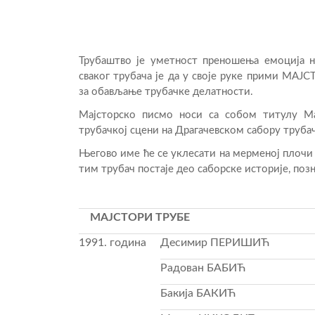
Трубаштво је уметност преношења емоција на
сваког трубача је да у своје руке прими МА
за обављање трубачке делатности.
Мајсторско писмо носи са собом титулу Мај
трубачкој сцени на Драгачевском сабору труба
Његово име ће се уклесати на мерменој плочи к
тим трубач постаје део саборске историје, позн
МАЈСТОРИ ТРУБЕ
1991. година
Десимир ПЕРИШИЋ
Радован БАБИЋ
Бакија БАКИЋ