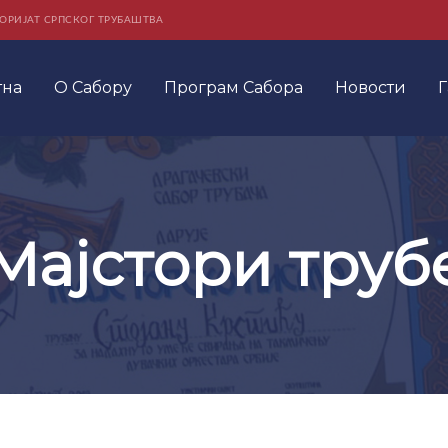
ОРИЈАТ СРПСКОГ ТРУБАШТВА
тна
О Сабору
Програм Сабора
Новости
Г
Мајстори труб