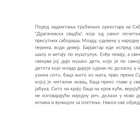
Поред надметања трубачких оркестара на Сабо
"Драгачевска свадба", која од самог почет
присутних сабораша. Младу, одевену у народн
перима, води девер. Барјактар иде испред св
шалу и хитају по муштулук. Енђе певају, а свек
свекрва јој даје мушко дете, које је по сам
детета које млада дарује одмах по доласку у 
узима сито, баца жито из њега, прво према Су
којој је метални новац, баца преко главе у с
јабука. Сито на крају баца на кров куће, веру
не изговарајући ниједну реч, долази у нови 
иглама и вуницом за плетење. Након ове обред