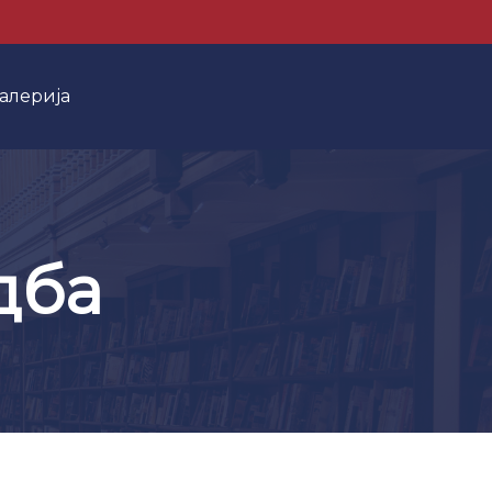
алерија
дба