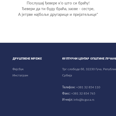
Послушај ђевере к'о што си браћу!
Ђевери да ти буду браћа, заове - сестре,
А јетрве најбоље другарице и пријатељице"
ДРУШТВЕНЕ МРЕЖЕ
КУЛТУРНИ ЦЕНТАР ОПШТИНЕ ЛУЧАН
Фејсбук
Трг слободе бб, 32230 Гуча, Републи
Инстаграм
Србија
Телефон:
+381 32 854 110
Факс:
+381 32 854 765
И-мејл:
info@kcguca.rs