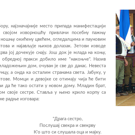
ру, најзначајније место припада манифестацији
ка својом изворношћу привлачи посебну пажњу
у ношњу окићену цвећем, огледалцима и пауновим
атова и најављује њихов долазак. Зетови изводе
рва јој дочекује снају. Још док је млада на коњу,
ој обредној пракси добило име "накоњче". Назив
младожењин дом, очуван је све до данас. Невеста
нцу, а онда ка осталим странама света. Јабуку, у
ватове. Момци и девојке се отимају чија ће бити
јући да ће тако остати у новом дому. Младин брат,
дом своје сестре. Ставља у њено крило корпу са
не радње изговара:
"Драга сестро,
Послушај свекра и свекрву
К'о што си слушала оца и мајку.