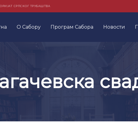
ОРИЈАТ СРПСКОГ ТРУБАШТВА
тна
О Сабору
Програм Сабора
Новости
Г
агачевска сва