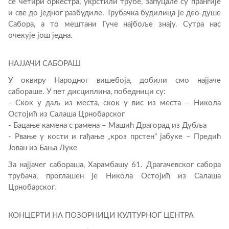
се четири оркестра, укрстили трубе, запуцале су прангије
и све до једног разбудиле. Трубачка будилица је део душе
Сабора, а то мештани Гуче најбоље знају. Сутра нас
очекује још једна.
НАЈЈАЧИ САБОРАШ
У оквиру Народног вишебоја, добили смо најјаче
сабораше. У пет дисциплина, победници су:
- Скок у даљ из места, скок у вис из места – Никола
Остојић из Салаша Црнобарског
- Бацање камена с рамена – Машић Драгорад из Дубља
- Рвање у кости и гађање „кроз прстен“ јабуке – Предић
Јован из Бања Луке
За најјачег сабораша, Харамбашу 61. Драгачевског сабора
трубача, проглашен је Никола Остојић из Салаша
Црнобарског.
КОНЦЕРТИ НА ПОЗОРНИЦИ КУЛТУРНОГ ЦЕНТРА