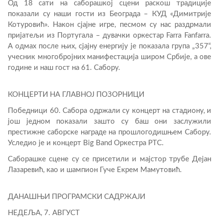
Од 18 сати на саборашкој сцени раскош традиције
показали су наши гости из Београда – КУД «Димитрије
Котуровић». Након сјајне игре, песмом су нас раздрмали
пријатељи из Португала – дувачки оркестар Farra Fanfarra.
А одмах после њих, сјајну енергију је показала група „357“,
учесник многобројних манифестација широм Србије, а ове
године и наш гост на 61. Сабору.
КОНЦЕРТИ НА ГЛАВНОЈ ПОЗОРНИЦИ
Победници 60. Сабора одржали су концерт на стадиону, и
још једном показали зашто су баш они заслужили
престижне саборске награде на прошлогодишњем Сабору.
Уследио је и концерт Big Band Оркестра РТС.
Саборашке сцене су се присетили и мајстор трубе Дејан
Лазаревић, као и шампион Гуче Екрем Мамутовић.
ДАНАШЊИ ПРОГРАМСКИ САДРЖАЈИ
НЕДЕЉА, 7. АВГУСТ