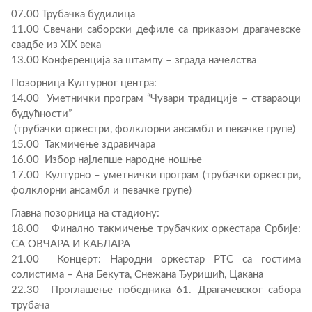
07.00 Трубачка будилица
11.00 Свечани саборски дефиле са приказом драгачевске
свадбе из XIX века
13.00 Конференција за штампу – зграда начелства
Позорница Културног центра:
14.00 Уметнички програм “Чувари традиције – ствараоци
будућности”
(трубачки оркестри, фолклорни ансамбл и певачке групе)
15.00 Такмичење здравичара
16.00 Избор најлепше народне ношње
17.00 Културно – уметнички програм (трубачки оркестри,
фолклорни ансамбл и певачке групе)
Главна позорница на стадиону:
18.00 Финално такмичење трубачких оркестара Србије:
СА ОВЧАРА И КАБЛАРА
21.00 Концерт: Народни оркестар РТС са гостима
солистима – Ана Бекута, Снежана Ђуришић, Цакана
22.30 Проглашење победника 61. Драгачевског сабора
трубача