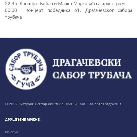
22.45 Концерт: Бобан и Марко Марковић са оркестром
00.00 Концерт победника 61. Драгачевског сабора
трубача
© 2022 Културни центар општине Лучани, Гуча. Сва права задржана.
ДРУШТВЕНЕ МРЕЖЕ
Фејсбук