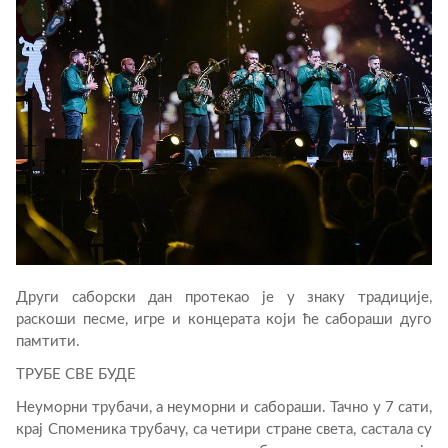
Други саборски дан протекао је у знаку традиције,
раскоши песме, игре и концерата који ће сабораши дуго
памтити.
ТРУБЕ СВЕ БУДЕ
Неуморни трубачи, а неуморни и сабораши. Тачно у 7 сати,
крај Споменика трубачу, са четири стране света, састала су