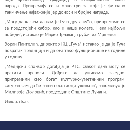
народа. Припремају се и оркестри за које је финално
такмичење најважније јер доноси и бројне награде.
„Могу да кажем да нам је Гуча друга кућа, припремамо се
за предстојећи сабор, као и наше колеге. Нека најбољи
победи", истакао је Марко Трнавац, трубач из Мршеља.
Зоран Пантелић, директор КЦ „Гуча”, истакао је да је Гуча
повратак традицији и да она тако функционише из године
у годину.
„Медијски спонзор догађаја је РТС, сваког дана могу се
пратити преноси. Дођите да уживамо заједно,
припремили смо богат културно-уметнички програм,
сигуран сам да ће наши посетиоци уживати", напоменуо је
Миливоје Доловић, председник Општине Лучани.
Извор: rts.rs