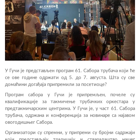
У Гучи је представљен програм 61. Сабора трубача који ће
се ове године одржати од 5. до 7. августа. Шта су све
домаћини догађаја припремили за посетиоце?
Програм сабора у Гучи је припремљен, почеле су
квалификације за такмичење трубачких оркестара у
предтакмичарским центрима. У Гучи је, у част 61. Сабора
трубача, одржана и конференција за новинаре са најавом
овогодишњег Сабора.
Организатори су спремни, у припреми су бројни садржаји
који представљају традицију и стваралаштво нашег