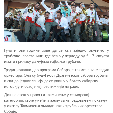
Гуча и ове године зове да се сви заједно окупимо у
трубачкој престоници, где ћемо у периоду од 5 - 7. августа
имати прилику да чујемо најбоље трубаче.
Традиционални део програма Сабора је такмичење младих
оркестара. Они су будућност Драгачевског сабора трубача
и сви до једног сањају да се упишу у богату саборску
историју, и освоје најпрестижније награде.
Док не стекну право на такмичење у сениорској
категорији, своје умеће и жељу за напредовањем показују
у оквиру Такмичења омладинских трубачких орекстара
Србије.