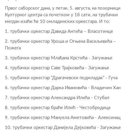
Првог саборског дана, у петак, 5. августа, на позорници
Културног центра са почетком у 18 сати, на трубачки
мегдан изаћи ће 10 омладинских оркестара. И то:
1. трубачки оркестар Давида Антића – Власотинце
2. трубачки оркестар Уроша и Огњена Васиљевића –
Пожега
3. трубачки оркестар Млађана Крстића - Загужање
4. трубачки оркестар Саве Трајковића - Загужање
5. трубачки оркестар “Драгачевски подмладак“ - Гуча
6. трубачки оркестар Дарка Ивановића - Владичин Хан
7. трубачки оркестар Александра Илића - Стубал
8. трубачки оркестар браће Илић - Честобродица
9. трубачки оркестар Мануела Аметовића - Алексинац
10. трубачки оркестар Данијела Дејковића - Загужање