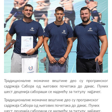
Традиционалне момачке вештине део су програмског
садржаја Сабора од његових почетака до данас. Пуних
шест деценија сабораши се надмећу за титулу најјачег.
Традиционалне момачке вештине део су програмског
садржаја Сабора од његових почетака до данас. Пуних
шест деценија сабораши се надмећу за титулу најјачег.