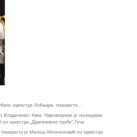
аче, оркестре, бубњаре, тенористе...
из Владичиног Хана. Најизворније је музицирао
из оркестра „Драгачевске трубе“, Гуча.
и тенориста је Милош Момчиловић из оркестра