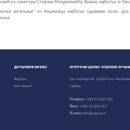
вић из оркестра Стефана Младеновића, Врање, најбољи је бас
имочки весељаци“ из Књажевца најбоље одсвирао коло, док
риља.
ДРУШТВЕНЕ МРЕЖЕ
КУЛТУРНИ ЦЕНТАР ОПШТИНЕ ЛУЧАН
Фејсбук
Трг слободе бб, 32230 Гуча, Републи
Инстаграм
Србија
Телефон:
+381 32 854 110
Факс:
+381 32 854 765
И-мејл:
info@kcguca.rs