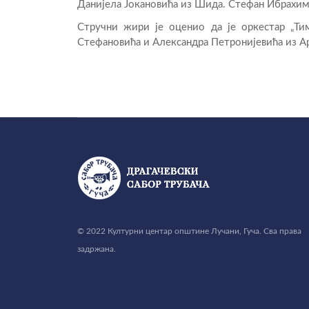
Данијела Јокановића из Шида. Стефан Ибрахимо
Стручни жири је оценио да је оркестар „Т
Стефановића и Александра Петронијевића из А
© 2022 Културни центар општине Лучани, Гуча. Сва права
задржана.