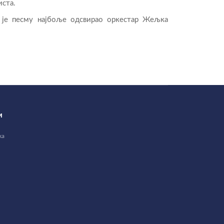
иста.
 је песму најбоље одсвирао оркестар Жељка
И
ка