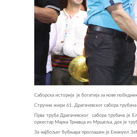
Саборска историја је богатија за нове победник
Стручни жири 61. Драгачевског сабора трубача 
Прва труба Драгачевског сабора трубача је Ел
оркестар Марка Трнавца из Мршеља, док је тру
За најбољег бубњара проглашен је Емануел З