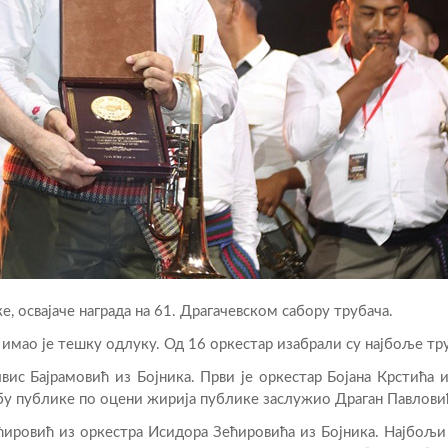
е, освајаче награда на 61. Драгачевском сабору трубача.
имао је тешку одлуку. Од 16 оркестар изабрали су најбоље труб
вис Бајрамовић из Бојника. Први је оркестар Бојана Крстића 
бу публике по оцени жирија публике заслужио Драган Павловић 
ећировић из оркестра Исидора Зећировића из Бојника. Најбољ